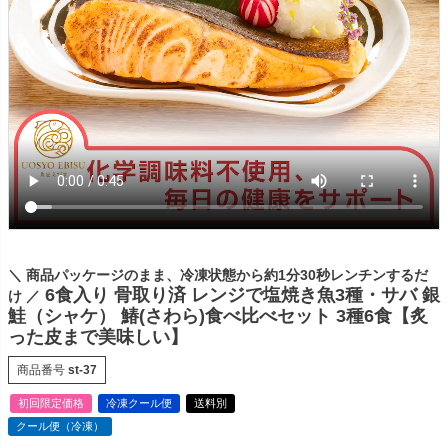
＼ 商品パッケージのまま、冷凍状態から約1分30秒レンチンするだ
6食入り 骨取り済 レンジで塩焼き魚3種・サバ 銀
け ／
鮭（シャケ） 鰆(さわら)食べ比べセット 3種6食【炙
った皮まで美味しい】
商品番号
st-37
初回限定価格
冷凍クール便
送料別
クール便（冷凍）