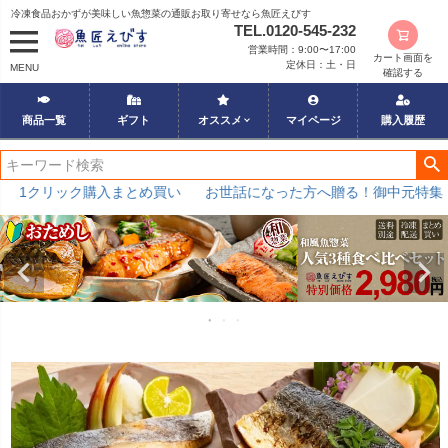
冷凍食品おかずが美味しい魚惣菜の通販お取り寄せなら魚匠えびす
TEL.0120-545-232
営業時間：9:00〜17:00
カート画面を
定休日：土・日
MENU
確認する
商品一覧
ギフト
オススメ
マイページ
購入履歴
ック購入まとめ買い
お世話になった方へ贈る！御中元特集
夏限