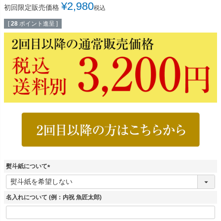
¥
2,980
初回限定販売価格
税込
[
28
ポイント進呈 ]
熨斗紙について
(
必
須
名入れについて (例：内祝 魚匠太郎)
)