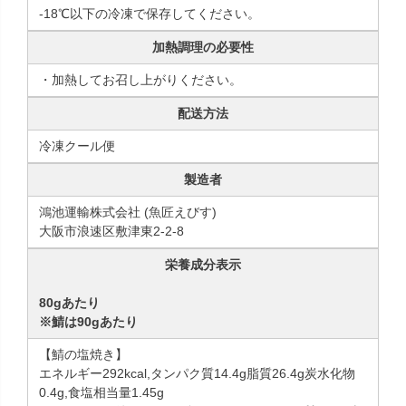
-18℃以下の冷凍で保存してください。
加熱調理の必要性
・加熱してお召し上がりください。
配送方法
冷凍クール便
製造者
鴻池運輸株式会社 (魚匠えびす)
大阪市浪速区敷津東2-2-8
栄養成分表示
80gあたり
※鯖は90gあたり
【鯖の塩焼き】
エネルギー292kcal,タンパク質14.4g脂質26.4g炭水化物
0.4g,食塩相当量1.45g