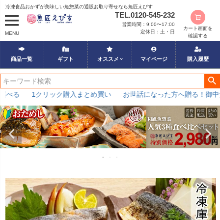
冷凍食品おかずが美味しい魚惣菜の通販お取り寄せなら魚匠えびす
TEL.0120-545-232
営業時間：9:00〜17:00
カート画面を
定休日：土・日
MENU
確認する
商品一覧
ギフト
オススメ
マイページ
購入履歴
る
1クリック購入まとめ買い
お世話になった方へ贈る！御中元特