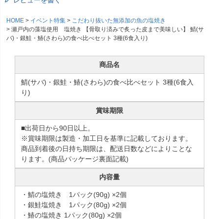
HOME
イベント特集
こだわり抜いた無添加の魚の塩焼き
瀬戸内の藻塩使用 塩焼き 【骨取り済みで炙った皮まで美味しい】 鯖(サ
バ)・銀鮭・鰆(さわら)の食べ比べセット 3種(6食入り)
商品名
鯖(サバ)・銀鮭・鰆(さわら)の食べ比べセット 3種(6食入
り)
賞味期限
■出荷日から90日以上。
※賞味期限は製造・加工日を基準に記載しております。
商品到着後の日持ち期限は、配送日数などによりことな
ります。(商品パッケージ裏面記載)
内容量
・鯖の塩焼き 1パック(90g) ×2個
・銀鮭塩焼き 1パック(80g) ×2個
・鰆の塩焼き 1パック(80g) ×2個