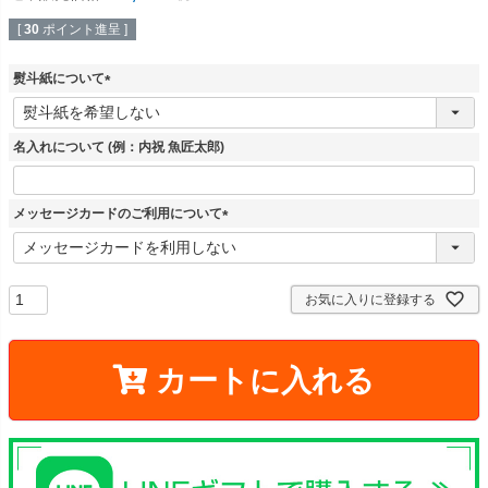
[
30
ポイント進呈 ]
熨斗紙について
(
必
須
名入れについて (例：内祝 魚匠太郎)
)
メッセージカードのご利用について
(
必
須
)
お気に入りに登録する
カートに入れる