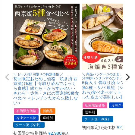
＼ お一人様1回限りの特別価格 ／
＼ 商品パッケージのまま、冷凍状
初回限定おためし価格 焼き済 西
分30秒レンチンするだけ ／
6食入り 骨取り済 レンジで
京漬け5種【 骨取り済みでふっく
魚3種・サバ 銀鮭（シャケ）
ら食感】銀だら・からすかれい・
わら)食べ比べセット 3種6
さわら・赤魚・さばの西京焼5種食
った皮まで美味しい】
べ比べ ＜レンチンだから失敗しな
い＞
初回限定価格
冷凍クール便
初回限定価格
新商品
送料別
冷凍クール便
送料別
クール便（冷凍）
クール便（冷凍）
初回限定販売価格
¥
2,980
税
初回限定特別価格
¥
2,980
税込