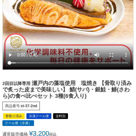
瀬戸内の藻塩使用 塩焼き 【骨取り済み
2回目以降専用
で炙った皮まで美味しい】 鯖(サバ)・銀鮭・鰆(さわ
ら)の食べ比べセット 3種(6食入り)
商品番号
st-37-2nd
骨取り済み
冷凍クール便
送料別
クール便（冷凍）
¥
3,200
通常販売価格
税込