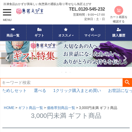
冷凍食品おかずが美味しい魚惣菜の通販お取り寄せなら魚匠えびす
TEL.0120-545-232
営業時間：9:00〜17:00
カート画面を
定休日：土・日
MENU
確認する
商品一覧
ギフト
オススメ
マイページ
購入履歴
おためしセット
選べる
1クリック購入まとめ買い
お世話にな
HOME
ギフト商品一覧
価格帯別商品一覧
3,000円未満 ギフト商品
3,000円未満 ギフト商品