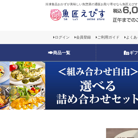
冷凍食品おかずが美味しい魚惣菜の通販お取り寄せなら魚匠えびす
お一人様1回限りのお
ログイン
会員登録
ご利用ガイド
よくあ
お一人様1回限りのお
商品一覧
ギフ