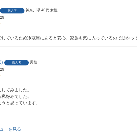
神奈川県
40代
女性
購入者
/29
でしているため冷蔵庫にあると安心。家族も気に入っているので助かっ
3
男性
購入者
/29
してみました。

私好みでした。

ようと思っています。
ューを見る