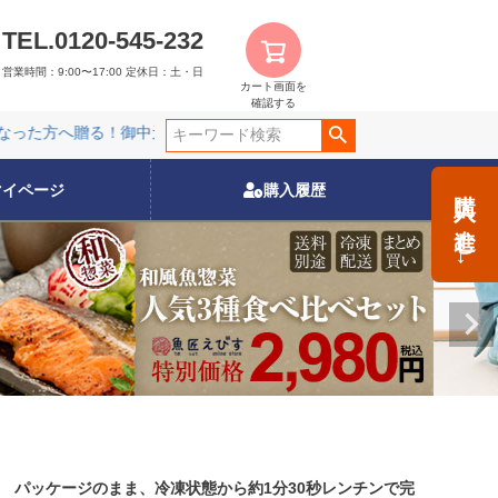
TEL.0120-545-232
営業時間：9:00〜17:00
定休日：土・日
カート画面を
確認する
た方へ贈る！御中元特集
夏限定販売の特別商品！
レンジでチン
た方へ贈る！御中元特集
夏限定販売の特別商品！
レンジでチン
購入に進む→
マイページ
購入履歴
パッケージのまま、冷凍状態から約1分30秒レンチンで完