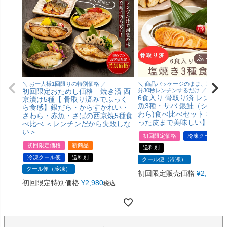
＼ お一人様1回限りの特別価格 ／
＼ 商品パッケージのまま、冷凍状
初回限定おためし価格 焼き済 西
分30秒レンチンするだけ ／
6食入り 骨取り済 レンジで
京漬け5種【 骨取り済みでふっく
魚3種・サバ 銀鮭（シャケ）
ら食感】銀だら・からすかれい・
わら)食べ比べセット 3種6
さわら・赤魚・さばの西京焼5種食
った皮まで美味しい】
べ比べ ＜レンチンだから失敗しな
い＞
初回限定価格
冷凍クール便
初回限定価格
新商品
送料別
冷凍クール便
送料別
クール便（冷凍）
クール便（冷凍）
初回限定販売価格
¥
2,980
税
初回限定特別価格
¥
2,980
税込