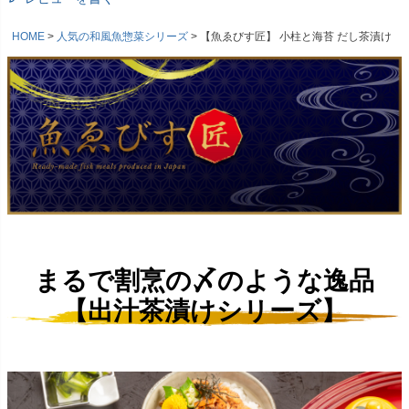
HOME
人気の和風魚惣菜シリーズ
【魚ゑびす匠】 小柱と海苔 だし茶漬け
まるで割烹の〆のような逸品
【出汁茶漬けシリーズ】