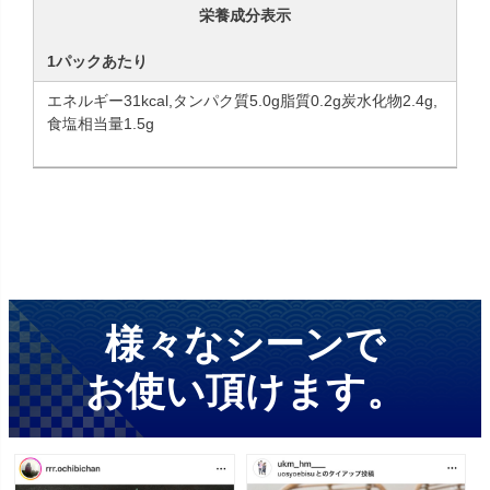
栄養成分表示
1パックあたり
エネルギー31kcal,タンパク質5.0g脂質0.2g炭水化物2.4g,
食塩相当量1.5g
様々なシーンで
お使い頂けます。