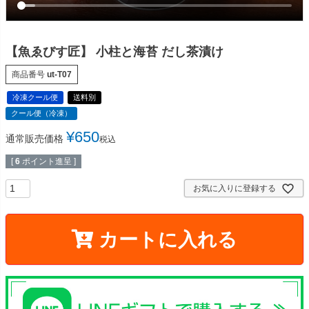
【魚ゑびす匠】 小柱と海苔 だし茶漬け
商品番号
ut-T07
冷凍クール便
送料別
クール便（冷凍）
¥
650
通常販売価格
税込
[
6
ポイント進呈 ]
お気に入りに登録する
カートに入れる