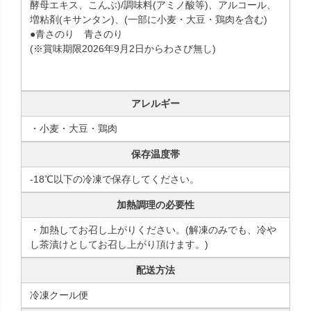
酵母エキス、こんぶ)/調味料(アミノ酸等)、アルコール、
増粘剤(キサンタン)、(一部に小麦・大豆・鶏肉を含む)
●青さのり 青さのり
(※賞味期限2026年9月2日からわさび無し)
アレルギー
・小麦・大豆・鶏肉
保存温度帯
-18℃以下の冷凍で保存してください。
加熱調理の必要性
・加熱してお召し上がりください。(解凍のみでも、冷や
し茶漬けとしてお召し上がり頂けます。)
配送方法
冷凍クール便