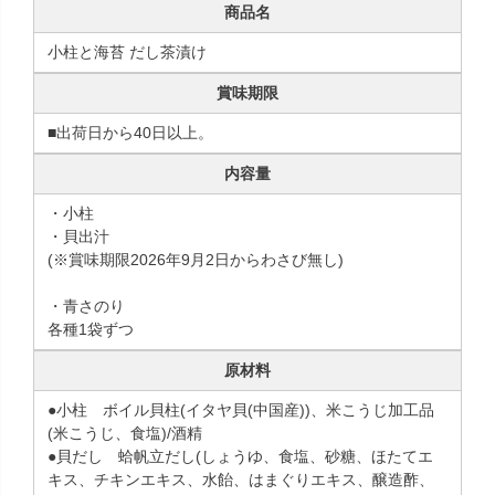
商品名
小柱と海苔 だし茶漬け
賞味期限
■出荷日から40日以上。
内容量
・小柱
・貝出汁
(※賞味期限2026年9月2日からわさび無し)
・青さのり
各種1袋ずつ
原材料
●小柱 ボイル貝柱(イタヤ貝(中国産))、米こうじ加工品
(米こうじ、食塩)/酒精
●貝だし 蛤帆立だし(しょうゆ、食塩、砂糖、ほたてエ
キス、チキンエキス、水飴、はまぐりエキス、醸造酢、