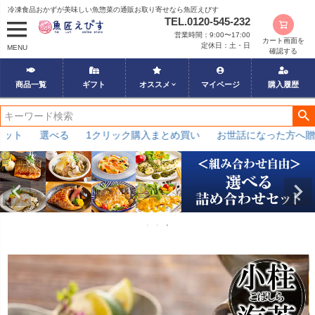
冷凍食品おかずが美味しい魚惣菜の通販お取り寄せなら魚匠えびす
TEL.0120-545-232
営業時間：9:00〜17:00
カート画面を
定休日：土・日
MENU
確認する
商品一覧
ギフト
オススメ
マイページ
購入履歴
選べる
1クリック購入まとめ買い
お世話になった方へ贈る！