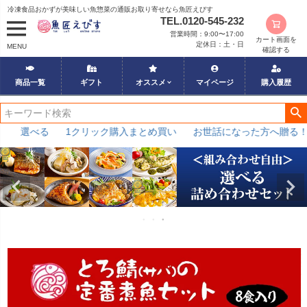
冷凍食品おかずが美味しい魚惣菜の通販お取り寄せなら魚匠えびす
TEL.0120-545-232
営業時間：9:00〜17:00
カート画面を
定休日：土・日
MENU
確認する
商品一覧
ギフト
オススメ
マイページ
購入履歴
べる
1クリック購入まとめ買い
お世話になった方へ贈る！御中元