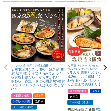
＼ お一人様1回限りの特別価格 ／
＼ 商品パッケージのまま、冷凍状
初回限定おためし価格 焼き済 西
分30秒レンチンするだけ ／
6食入り 骨取り済 レンジで
京漬け5種【 骨取り済みでふっく
魚3種・サバ 銀鮭（シャケ）
ら食感】銀だら・からすかれい・
わら)食べ比べセット 3種6
さわら・赤魚・さばの西京焼5種食
った皮まで美味しい】
べ比べ ＜レンチンだから失敗しな
い＞
初回限定価格
冷凍クール便
初回限定価格
新商品
送料別
冷凍クール便
送料別
クール便（冷凍）
クール便（冷凍）
初回限定販売価格
¥
2,980
税