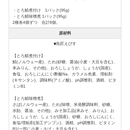
・とろ鯖煮付け 1パック(95g)
・とろ鯖味噌煮 1パック(95g)
2種各4個ずつ 合計8個。
原材料
■魚匠えびす
【とろ鯖煮付け】
鯖(ノルウェー産)、たれ(砂糖、醤油(小麦・大豆を含む)、
本みりん、その他)、おろししょうが、しょうが(国産)、
食塩、おろしにんにく/酢酸Na、カラメル色素、増粘剤
(キサンタン)、調味料(アミノ酸)、ph調整剤、酒精、ビタ
ミンB1
【とろ鯖味噌煮】
さば(ノルウェー産)、たれ(味噌、米発酵調味料、砂糖、
水飴、醤油、その他)、みそ加工品(米みそ、みりん)、お
ろししょうが、しょうが(国産)、砂糖、おろしにんにく、
食塩/増粘剤(加工デンプン)、酒精、pH調整剤、ビタミン
B1(一部に小麦・さば・大豆を含む)