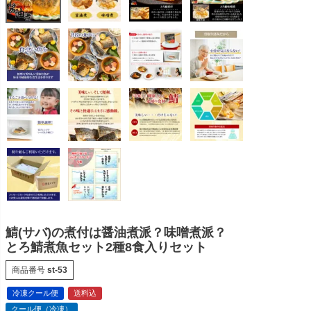
鯖(サバ)の煮付は醤油煮派？味噌煮派？
とろ鯖煮魚セット2種8食入りセット
商品番号
st-53
冷凍クール便
送料込
クール便（冷凍）