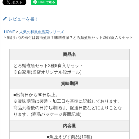
レビューを書く
HOME
人気の和風魚惣菜シリーズ
鯖(サバ)の煮付は醤油煮派？味噌煮派？とろ鯖煮魚セット2種8食入りセット
商品名
とろ鯖煮魚セット2種8食入りセット
※自家用(当店オリジナル段ボール)
賞味期限
■出荷日から90日以上。
※賞味期限は製造・加工日を基準に記載しております。
商品到着後の日持ち期限は、配送日数などによりことな
ります。(商品パッケージ裏面記載)
内容量
■魚匠えびす商品(10種)