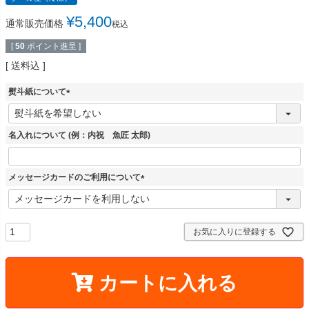
¥
5,400
通常販売価格
税込
[
50
ポイント進呈 ]
送料込
熨斗紙について
(
必
須
名入れについて (例：内祝 魚匠 太郎)
)
メッセージカードのご利用について
(
必
須
)
お気に入りに登録する
カートに入れる