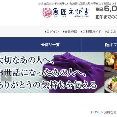
冷凍食品おかずが美味しい魚惣菜の通販お取り寄せなら魚匠えびす
お一人様1回限り
ログイン
会員登録
ご利用ガイド
よくあ
お一人様1回限り
商品一覧
ギフ
HOME
お得なま