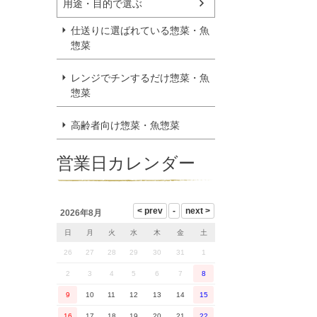
用途・目的で選ぶ
仕送りに選ばれている惣菜・魚
惣菜
レンジでチンするだけ惣菜・魚
惣菜
高齢者向け惣菜・魚惣菜
営業日カレンダー
2026年8月
日
月
火
水
木
金
土
26
27
28
29
30
31
1
2
3
4
5
6
7
8
9
10
11
12
13
14
15
16
17
18
19
20
21
22