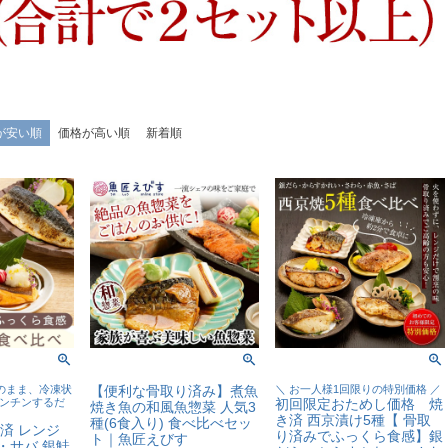
が安い順
価格が高い順
新着順
のまま、冷凍状
【便利な骨取り済み】煮魚
＼ お一人様1回限りの特別価格 ／
レンチンするだ
初回限定おためし価格 焼
焼き魚の和風魚惣菜 人気3
き済 西京漬け5種【 骨取
種(6食入り) 食べ比べセッ
済 レンジ
り済みでふっくら食感】銀
ト｜魚匠えびす
・サバ 銀鮭