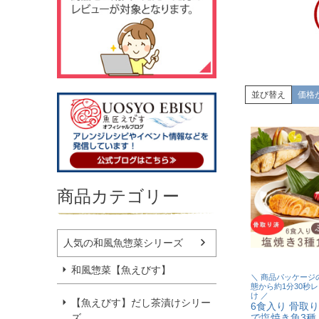
並び替え
価格
商品カテゴリー
人気の和風魚惣菜シリーズ
和風惣菜【魚えびす】
＼ 商品パッケージ
態から約1分30秒
け ／
【魚えびす】だし茶漬けシリー
6食入り 骨取り
で塩焼き魚3種
ズ