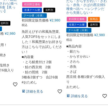
だら・からすかれい・さわ
さわら)食べ
初回限定価格
ら・赤魚・さばの西京焼5
種6食【炙っ
種食べ比べ ＜レンチンだ
冷凍クール便
送料別
しい】
から失敗しない＞
クール便（冷凍）
初回限定価格
新商品
初回限定販売価格
¥
2,980
送料別
冷凍クール便
送料別
税込
クール便（冷凍）
魚匠えびすの和風魚惣菜、
価格
¥
2,980
初回限定特別価格
¥
2,980
人気TOP3をセットにしま
税込
した！和風惣菜がお好きな
使用！
■商品内容
方はこちらでお試しくださ
・銀だら
い！
塩焼き
・からすかれい
■内容量
・さわら
・とろ鯖煮付け 2個
の塩焼き
・赤魚
・鮭の西京焼 2個
計6個入り
・さば
・鮭の照焼 2個
西京焼 各種1個ずつ5個入
3種各2個ずつ 合計6個
り
#おためし
おためし
詳細を見る
詳細を見る