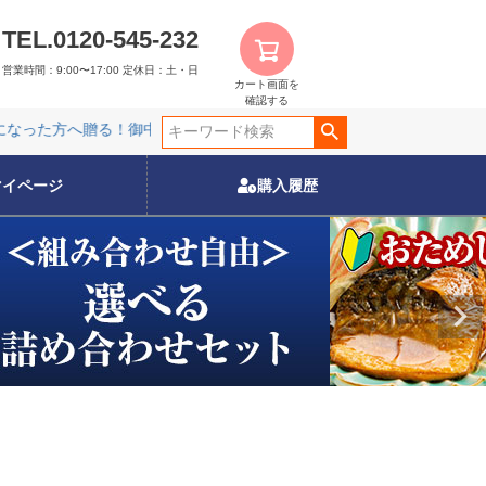
TEL.0120-545-232
営業時間：9:00〜17:00
定休日：土・日
カート画面を
確認する
った方へ贈る！御中元特集
夏限定販売の特別商品！
レンジでチ
った方へ贈る！御中元特集
夏限定販売の特別商品！
レンジでチ
マイページ
購入履歴