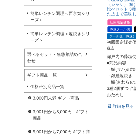
（シャケ） 鰆(
比べセット 3
簡単レンチン調理＜西京焼シリ
た皮まで美味
ーズ＞
初回限定価格
冷凍クール便
簡単レンチン調理＜塩焼きシリ
クール便（冷凍）
ーズ＞
初回限定販売
税込
選べるセット・魚惣菜詰め合
瀬戸内の藻塩
わせ
■商品内容
・鯖(サバ)の
ギフト商品一覧
・銀鮭塩焼き
・鰆(さわら)
価格帯別商品一覧
3種2個ずつ 合
おためし
3,000円未満 ギフト商品
詳細を見る
3,001円から5,000円 ギフト
商品
5,001円から7,000円 ギフト商