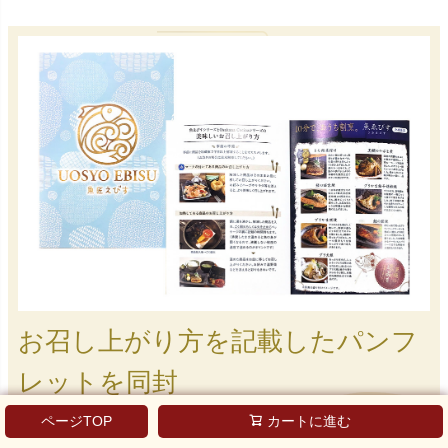
お召し上がり方を記載したパンフ
レットを同封
ページTOP
カートに進む
※商品の金額標記はございません！