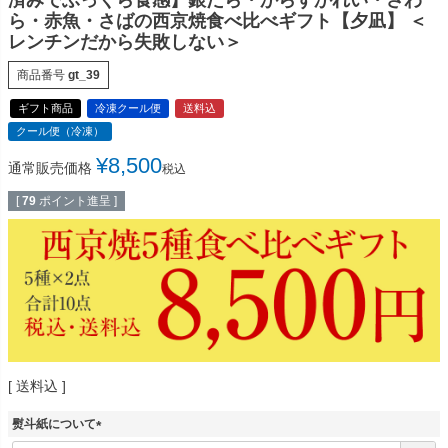
済みでふっくら食感】銀だら・からすかれい・さわ
ら・赤魚・さばの西京焼食べ比べギフト【夕凪】 ＜
レンチンだから失敗しない＞
商品番号
gt_39
ギフト商品
冷凍クール便
送料込
クール便（冷凍）
¥
8,500
通常販売価格
税込
[
79
ポイント進呈 ]
送料込
熨斗紙について
(