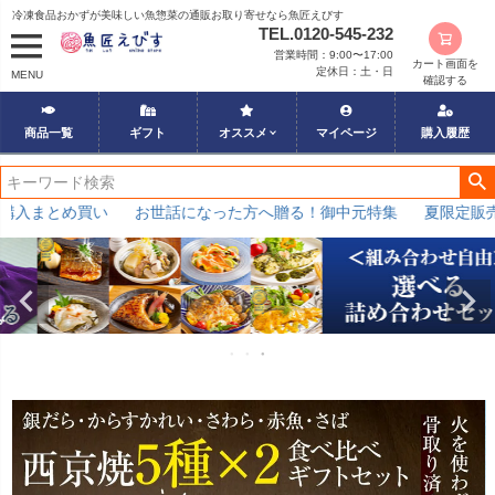
冷凍食品おかずが美味しい魚惣菜の通販お取り寄せなら魚匠えびす
TEL.0120-545-232
営業時間：9:00〜17:00
カート画面を
定休日：土・日
MENU
確認する
商品一覧
ギフト
オススメ
マイページ
購入履歴
とめ買い
お世話になった方へ贈る！御中元特集
夏限定販売の特別