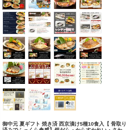
御中元 夏ギフト 焼き済 西京漬け5種10食入【 骨取り