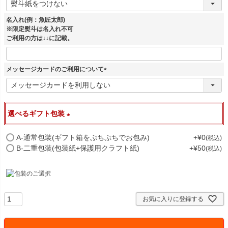
必
須
名入れ(例：魚匠太郎)
)
※限定熨斗は名入れ不可
ご利用の方は↓↓に記載。
メッセージカードのご利用について
(
必
須
)
選べるギフト包装
(
A-通常包装(ギフト箱をぷちぷちでお包み)
+
¥
0
税込
B-二重包装(包装紙+保護用クラフト紙)
+
¥
50
税込
必
須
)
お気に入りに登録する