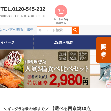
TEL.0120-545-232
営業時間：9:00〜17:00
定休日：土・日
カート画面を
確認する
た方へ贈る！御中元特集
夏限定販売の特別商品！
レンジでチン
た方へ贈る！御中元特集
夏限定販売の特別商品！
レンジでチン
購入に進む→
マイページ
購入履歴
【選べる西京焼10点
＼ ギンダラは最大4個まで ／