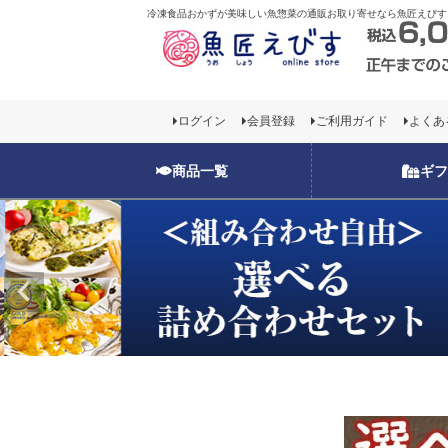
冷凍食品おかずが美味しい魚惣菜の通販お取り寄せなら魚匠えびす
お一人様1回限りの
ログイン
会員登録
ご利用ガイド
よくあ
お一人様1回限りの
商品一覧
ギフ