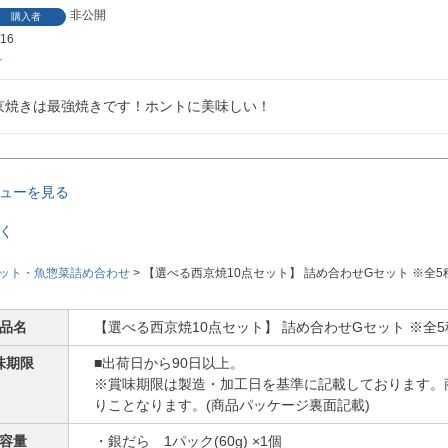
非公開
購入者
/16
京焼きは最強焼きです！ホントに美味しい！
ューを見る
く
ット・魚惣菜詰め合わせ
【選べる西京焼10点セット】 詰め合わせGセット ※全5
品名
【選べる西京焼10点セット】 詰め合わせGセット ※全
味期限
■出荷日から90日以上。
※賞味期限は製造・加工日を基準に記載しております。
りことなります。(商品パッケージ裏面記載)
容量
・銀だら 1パック(60g) ×1個