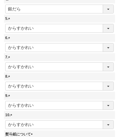
)
(
必
須
5.
)
(
必
須
6.
)
(
必
須
7.
)
(
必
須
8.
)
(
必
須
9.
)
(
必
須
10.
)
(
必
須
熨斗紙について