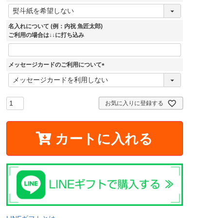
)
(
必
須
名入れについて (例：内祝 魚匠太郎)
)
ご利用の場合は↓↓に打ち込み
メッセージカードのご利用について
(
必
須
)
お気に入りに登録する
カートに入れる