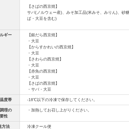
【さばの西京焼】
サバ(ノルウェー産)、みそ加工品(米みそ、みりん)、砂糖
ば・大豆を含む)
ルギー
【銀だら西京焼】
・大豆
【からすかれいの西京焼】
・大豆
【さわらの西京焼】
・大豆
【赤魚の西京焼】
・大豆
【さばの西京焼】
・サバ・大豆
温度帯
-18℃以下の冷凍で保存してください。
調理の
・加熱してお召し上がりください。
要性
送方法
冷凍クール便