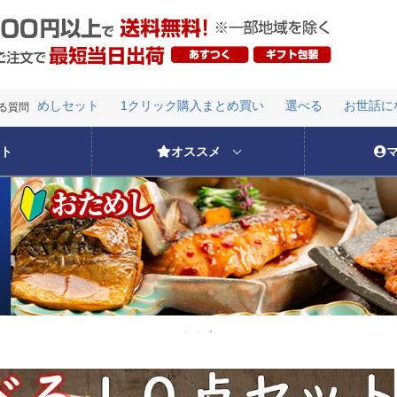
おためしセット
1クリック購入まとめ買い
選べる
お世話になっ
検索
る質問
おためしセット
1クリック購入まとめ買い
選べる
お世話になっ
ト
オススメ