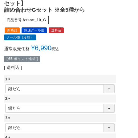
セット】
詰め合わせGセット ※全5種から
商品番号
Assort_10_G
新商品
冷凍クール便
送料込
クール便（冷凍）
¥
6,990
通常販売価格
税込
[
65
ポイント進呈 ]
送料込
1.
(
必
須
2.
)
(
必
須
3.
)
(
必
須
4.