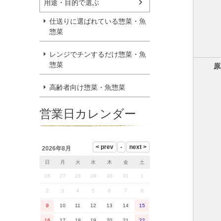
用途・目的で選ぶ
仕送りに選ばれている惣菜・魚
惣菜
レンジでチンするだけ惣菜・魚
惣菜
原
高齢者向け惣菜・魚惣菜
営業日カレンダー
2026年8月
日
月
火
水
木
金
土
26
27
28
29
30
31
1
2
3
4
5
6
7
8
9
10
11
12
13
14
15
16
17
18
19
20
21
22