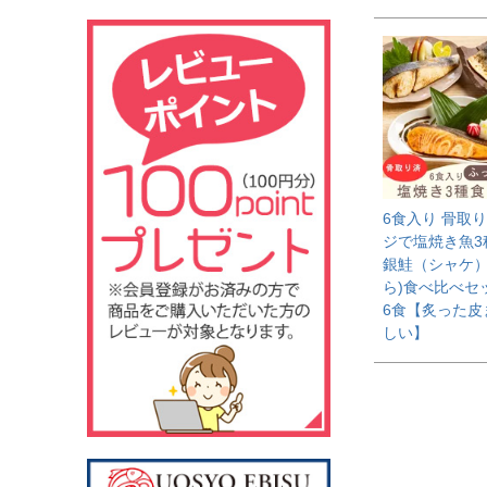
6食入り 骨取り
ジで塩焼き魚3
銀鮭（シャケ）
ら)食べ比べセッ
6食【炙った皮
しい】