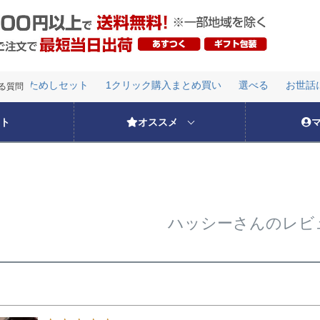
のおためしセット
1クリック購入まとめ買い
選べる
お世話に
検索
る質問
のおためしセット
1クリック購入まとめ買い
選べる
お世話に
ト
オススメ
ハッシーさんのレビ