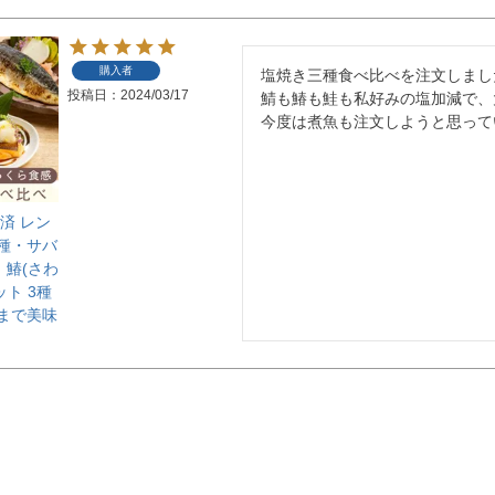
購入者
塩焼き三種食べ比べを注文しました
投稿日
2024/03/17
鯖も鰆も鮭も私好みの塩加減で、
今度は煮魚も注文しようと思って
済 レン
種・サバ
 鰆(さわ
ト 3種
まで美味