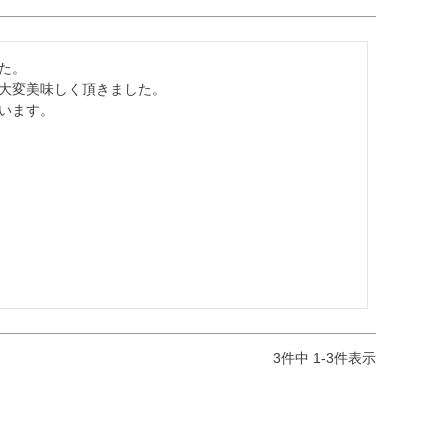
。

大変美味しく頂きました。

います。
3
件中
1
-
3
件表示