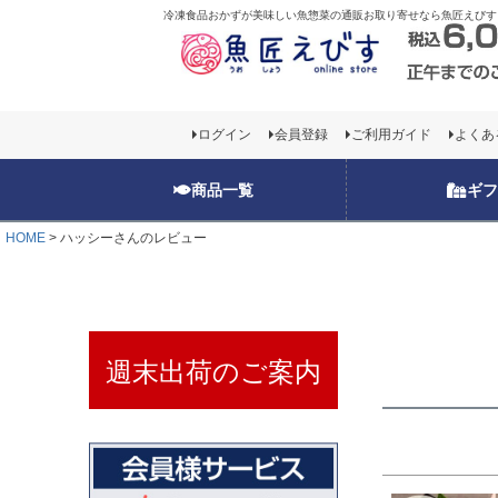
冷凍食品おかずが美味しい魚惣菜の通販お取り寄せなら魚匠えびす
お一人様1回限り
ログイン
会員登録
ご利用ガイド
よくあ
お一人様1回限り
商品一覧
ギフ
HOME
ハッシーさんのレビュー
週末出荷のご案内