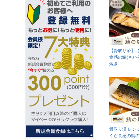
【骨取り済】 
食感の鰆(さわ
焼き
骨取り済 レン
くら食感の鯖