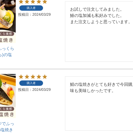
購入者
お試しで注文してみました。

投稿日
2024/03/29
鰆の塩加減も私好みでした。

また注文しようと思っています。
ふっくら
ら)の塩
購入者
鯖の塩焼きがとても好きで今回購
投稿日
2024/03/29
味も美味しかったです。
ジでふっ
の塩焼き