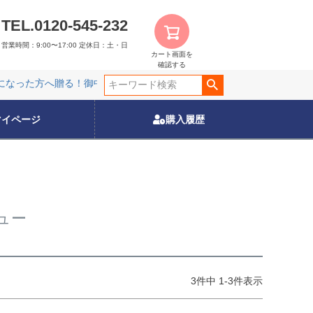
TEL.0120-545-232
営業時間：9:00〜17:00
定休日：土・日
カート画面を
確認する
なった方へ贈る！御中元特集
夏限定販売の特別商品！
レンジでチ
なった方へ贈る！御中元特集
夏限定販売の特別商品！
レンジでチ
マイページ
購入履歴
ュー
3
件中
1
-
3
件表示