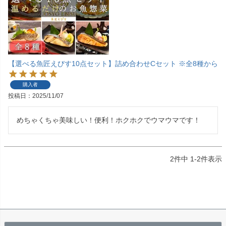
【選べる魚匠えびす10点セット】詰め合わせCセット ※全8種から
購入者
投稿日
2025/11/07
めちゃくちゃ美味しい！便利！ホクホクでウマウマです！
2
件中
1
-
2
件表示