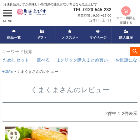
冷凍食品おかずが美味しい魚惣菜の通販お取り寄せなら魚匠えびす
TEL.0120-545-232
営業時間：9:00〜17:00
カート画面を
定休日：土・日
MENU
確認する
商品一覧
ギフト
オススメ
マイページ
購入履歴
おためしセット
選べる
1クリック購入まとめ買い
お世話にな
HOME
くまくまさんのレビュー
くまくまさんのレビュー
2
件中
1
-
2
件表示