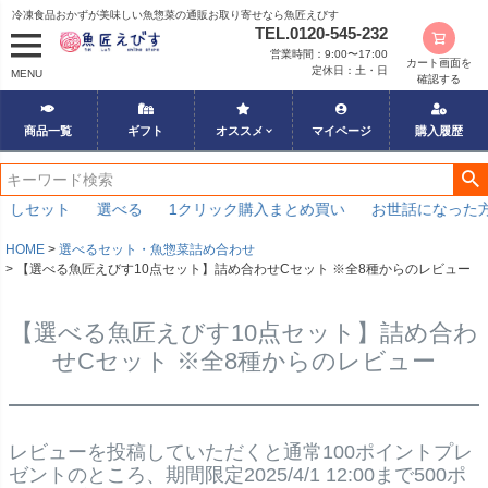
冷凍食品おかずが美味しい魚惣菜の通販お取り寄せなら魚匠えびす
TEL.0120-545-232
営業時間：9:00〜17:00
カート画面を
定休日：土・日
MENU
確認する
商品一覧
ギフト
オススメ
マイページ
購入履歴
めしセット
選べる
1クリック購入まとめ買い
お世話になった方
HOME
選べるセット・魚惣菜詰め合わせ
【選べる魚匠えびす10点セット】詰め合わせCセット ※全8種からのレビュー
【選べる魚匠えびす10点セット】詰め合わ
せCセット ※全8種からのレビュー
レビューを投稿していただくと通常100ポイントプレ
ゼントのところ、期間限定2025/4/1 12:00まで500ポ