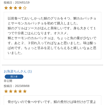
投稿日
2024/01/19
以前食べておいしかった鰆のグリルを４つ、鯛カルパッチョ
とサーモンカルパッチョを初めて購入しました。

鰆のグリルはソースがほんと美味しいです。身も大きくて１
つで十分夜ごはんになります。オススメ。

鯛とサーモンのカルパッチョは、ちょっと魚の量が少ないで
す。あと２、３切れ入ってればなぁと思いました。味は酸っ
ぱめです。ちょっと甘みを足してもらえると嬉しいなぁと思
いました。
お魚楽ちん
1
購入者
非公開
投稿日
2023/09/08
骨がないので食べやすいです。鯖の煮付けは味付けが丁度よ