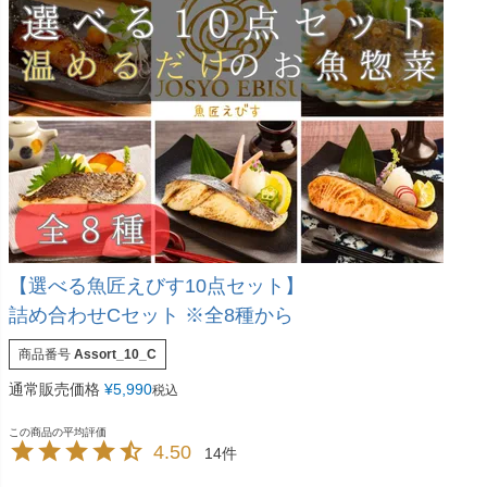
【選べる魚匠えびす10点セット】
詰め合わせCセット ※全8種から
商品番号
Assort_10_C
通常販売価格
¥
5,990
税込
4.50
14