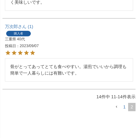
く美味しいです。
万次郎
1
購入者
三重県
40代
投稿日
2023/09/07
骨がとってあってとても食べやすい。湯煎でいいから調理も
簡単で一人暮らしには有難いです。
14
件中
11
-
14
件表示
1
2