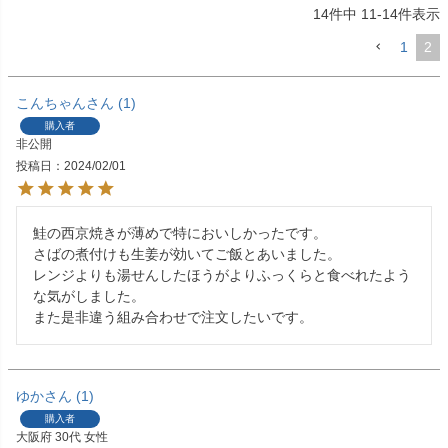
14
件中
11
-
14
件表示
1
2
こんちゃん
1
購入者
非公開
投稿日
2024/02/01
鮭の西京焼きが薄めで特においしかったです。

さばの煮付けも生姜が効いてご飯とあいました。

レンジよりも湯せんしたほうがよりふっくらと食べれたよう
な気がしました。

また是非違う組み合わせで注文したいです。
ゆか
1
購入者
大阪府
30代
女性