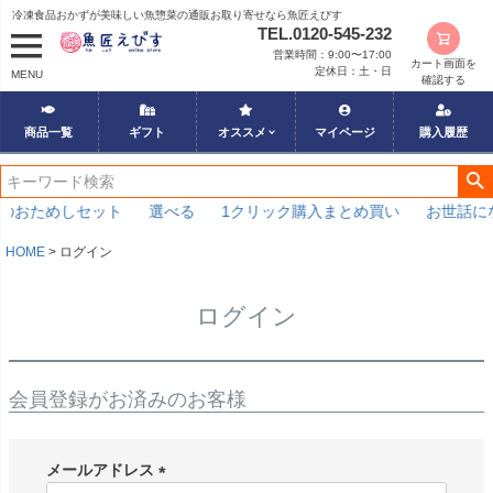
冷凍食品おかずが美味しい魚惣菜の通販お取り寄せなら魚匠えびす
TEL.0120-545-232
営業時間：9:00〜17:00
カート画面を
定休日：土・日
MENU
確認する
商品一覧
ギフト
オススメ
マイページ
購入履歴
のおためしセット
選べる
1クリック購入まとめ買い
お世話に
HOME
ログイン
ログイン
会員登録がお済みのお客様
メールアドレス