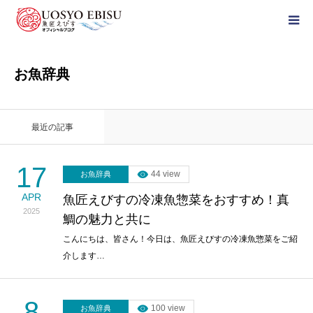
HOME
お魚辞典
ブログカテゴリー
最近の記事
公式通販サイト
17
44 view
お魚辞典
おすすめ商品
APR
魚匠えびすの冷凍魚惣菜をおすすめ！真
2025
鯛の魅力と共に
Instagram
こんにちは、皆さん！今日は、魚匠えびすの冷凍魚惣菜をご紹
介します…
8
100 view
お魚辞典