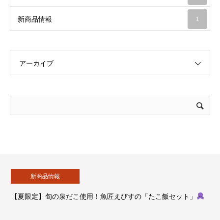
新商品情報
1
アーカイブ
情報
イベン
旬の泉だこ使用！魚匠えびすの「たこ飯セット」
【お中元ギ
惣菜特集