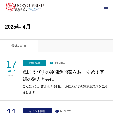
HOME
2025年 4月
ブログカテゴリー
最近の記事
公式通販サイト
17
44 view
お魚辞典
おすすめ商品
APR
魚匠えびすの冷凍魚惣菜をおすすめ！真
2025
鯛の魅力と共に
Instagram
こんにちは、皆さん！今日は、魚匠えびすの冷凍魚惣菜をご紹
介します…
11
61 view
イベント情報