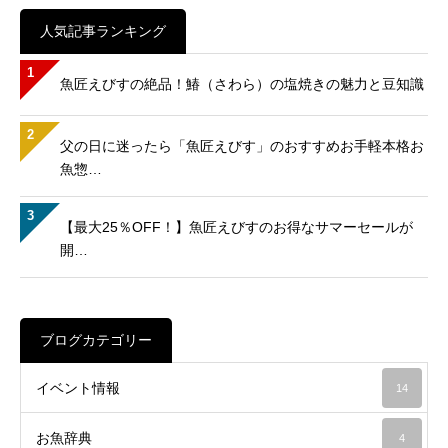
人気記事ランキング
1
魚匠えびすの絶品！鰆（さわら）の塩焼きの魅力と豆知識
2
父の日に迷ったら「魚匠えびす」のおすすめお手軽本格お
魚惣…
3
【最大25％OFF！】魚匠えびすのお得なサマーセールが
開…
ブログカテゴリー
イベント情報
14
お魚辞典
4