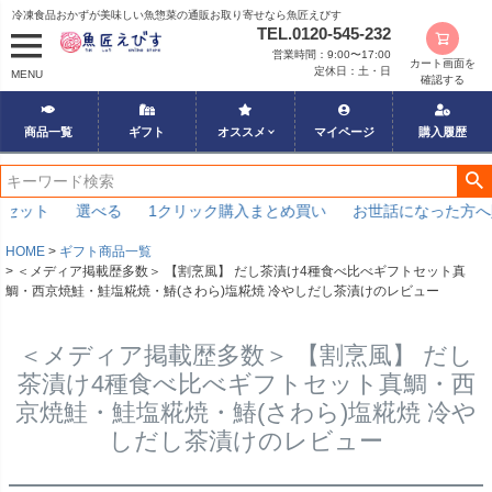
冷凍食品おかずが美味しい魚惣菜の通販お取り寄せなら魚匠えびす
TEL.0120-545-232
営業時間：9:00〜17:00
カート画面を
定休日：土・日
MENU
確認する
商品一覧
ギフト
オススメ
マイページ
購入履歴
セット
選べる
1クリック購入まとめ買い
お世話になった方へ
HOME
ギフト商品一覧
＜メディア掲載歴多数＞ 【割烹風】 だし茶漬け4種食べ比べギフトセット真
鯛・西京焼鮭・鮭塩糀焼・鰆(さわら)塩糀焼 冷やしだし茶漬けのレビュー
＜メディア掲載歴多数＞ 【割烹風】 だし
茶漬け4種食べ比べギフトセット真鯛・西
京焼鮭・鮭塩糀焼・鰆(さわら)塩糀焼 冷や
しだし茶漬けのレビュー