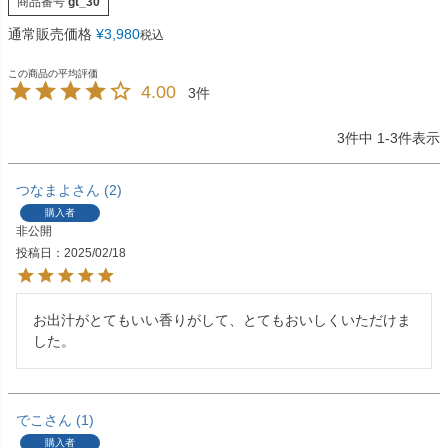
商品番号
gt_30
通常販売価格
¥
3,980
税込
4.00
3
3
件中
1
-
3
件表示
つなまよ
2
購入者
非公開
投稿日
2025/02/18
お出汁がとてもいい香りがして、とてもおいしくいただけま
した。
でこ
1
購入者