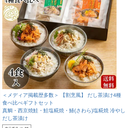
＜メディア掲載歴多数＞ 【割烹風】 だし茶漬け4種
食べ比べギフトセット
真鯛・西京焼鮭・鮭塩糀焼・鰆(さわら)塩糀焼 冷やし
だし茶漬け