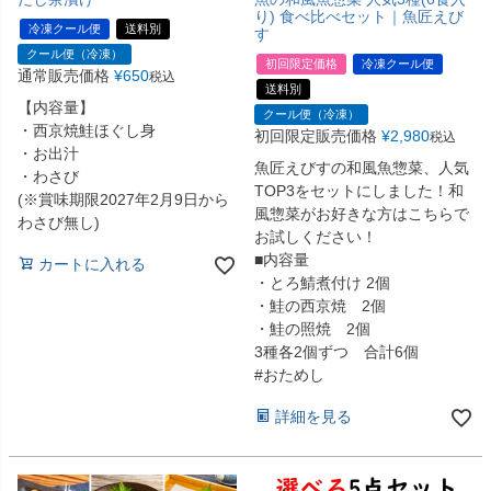
り) 食べ比べセット｜魚匠えび
冷凍クール便
送料別
す
クール便（冷凍）
初回限定価格
冷凍クール便
通常販売価格
¥
650
税込
送料別
【内容量】
クール便（冷凍）
・西京焼鮭ほぐし身
初回限定販売価格
¥
2,980
税込
・お出汁
魚匠えびすの和風魚惣菜、人気
・わさび
TOP3をセットにしました！和
(※賞味期限2027年2月9日から
風惣菜がお好きな方はこちらで
わさび無し)
お試しください！
■内容量
カートに入れる
・とろ鯖煮付け 2個
・鮭の西京焼 2個
・鮭の照焼 2個
3種各2個ずつ 合計6個
#おためし
詳細を見る