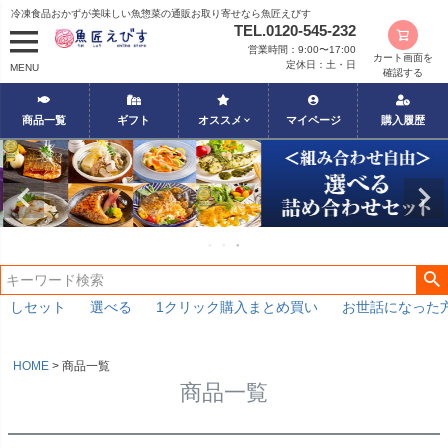
冷凍食品おかずが美味しい魚惣菜の通販お取り寄せなら魚匠えびす
TEL.0120-545-232
営業時間：9:00〜17:00
カート画面を
定休日：土・日
MENU
確認する
商品一覧
ギフト
オススメ
マイページ
購入履歴
キーワード
価格
〜
商品タグ
めしセット
選べる
1クリック購入まとめ買い
お世話になった方
セール
限定
HOME
商品一覧
再入荷
商品一覧
翌日発送