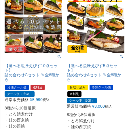
【選べる魚匠えびす10点セッ
【選べる魚匠えびす5点セッ
ト】
ト】
詰め合わせCセット ※全8種か
詰め合わせAセット ※全8種か
ら
ら
冷凍クール便
送料込
骨取り済み
冷凍クール便
クール便（冷凍）
送料別
通常販売価格
¥
5,990
税込
クール便（冷凍）
通常販売価格
¥
3,000
税込
8種から10個選択
・とろ鯖煮付け
8種から5個選択
・鮭の西京焼
・とろ鯖煮付け
・鮭の照焼
・鮭の西京焼