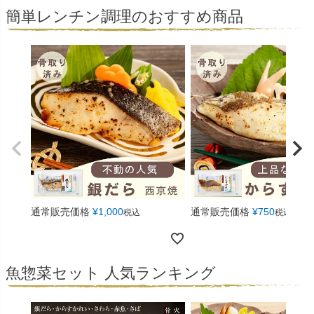
簡単レンチン調理のおすすめ商品
サイズ
指定なし
S
M
22.5cm
23.0cm
カラー
レッド
ブルー
イエロー
通常販売価格
¥
1,000
通常販売価格
¥
750
税込
税込
在庫なし商品
在庫なし商品を表示しない
魚惣菜セット 人気ランキング
商品番号/JANコード