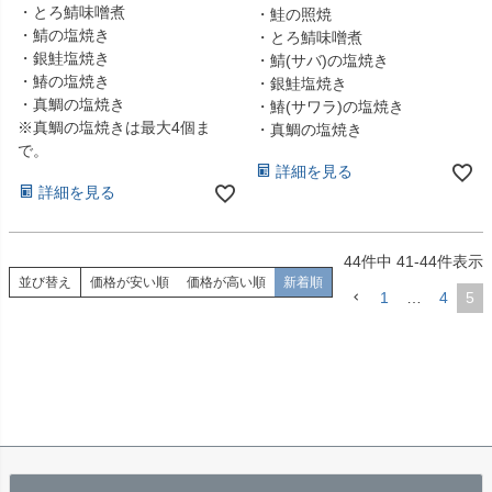
・とろ鯖味噌煮
・鮭の照焼
・鯖の塩焼き
・とろ鯖味噌煮
・銀鮭塩焼き
・鯖(サバ)の塩焼き
・鰆の塩焼き
・銀鮭塩焼き
・真鯛の塩焼き
・鰆(サワラ)の塩焼き
※真鯛の塩焼きは最大4個ま
・真鯛の塩焼き
で。
詳細を見る
詳細を見る
44
件中
41
-
44
件表示
並び替え
価格が安い順
価格が高い順
新着順
1
…
4
5