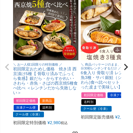
バンドル販売
予約商品
予約商品のみを表示
並び順
新着順
＼ お一人様1回限りの特別価格 ／
＼ 商品パッケージのまま、冷凍状
登録順
初回限定おためし価格 焼き済 西
分30秒レンチンするだけ ／
6食入り 骨取り済 レンジで
京漬け5種【 骨取り済みでふっく
価格が安い順
魚3種・サバ 銀鮭（シャケ）
ら食感】銀だら・からすかれい・
価格が高い順
わら)食べ比べセット 3種6
さわら・赤魚・さばの西京焼5種食
優先度順
った皮まで美味しい】
べ比べ ＜レンチンだから失敗しな
レビュー順
い＞
初回限定価格
冷凍クール便
キーワードヒット順
初回限定価格
新商品
送料別
冷凍クール便
送料別
クール便（冷凍）
クール便（冷凍）
初回限定販売価格
¥
2,980
税
初回限定特別価格
¥
2,980
税込
検索