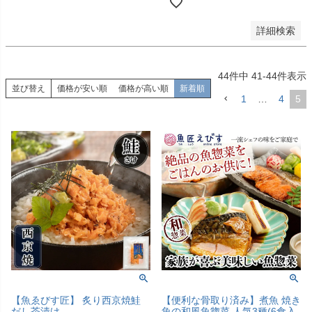
詳細検索
44
件中
41
-
44
件表示
並び替え
価格が安い順
価格が高い順
新着順
1
…
4
5
【魚ゑびす匠】 炙り西京焼鮭
【便利な骨取り済み】煮魚 焼き
だし茶漬け
魚の和風魚惣菜 人気3種(6食入