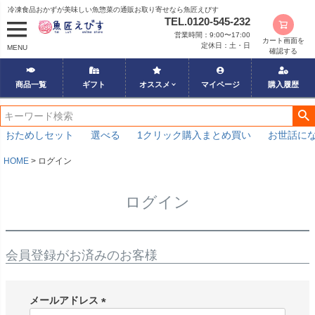
冷凍食品おかずが美味しい魚惣菜の通販お取り寄せなら魚匠えびす
TEL.0120-545-232
営業時間：9:00〜17:00
カート画面を
定休日：土・日
MENU
確認する
商品一覧
ギフト
オススメ
マイページ
購入履歴
のおためしセット
選べる
1クリック購入まとめ買い
お世話にな
HOME
ログイン
ログイン
会員登録がお済みのお客様
メールアドレス