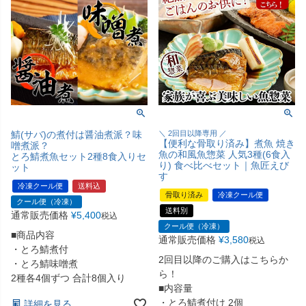
鯖(サバ)の煮付は醤油煮派？味
＼ 2回目以降専用 ／
【便利な骨取り済み】煮魚 焼き
噌煮派？
魚の和風魚惣菜 人気3種(6食入
とろ鯖煮魚セット2種8食入りセ
り) 食べ比べセット｜魚匠えび
ット
す
冷凍クール便
送料込
骨取り済み
冷凍クール便
クール便（冷凍）
送料別
通常販売価格
¥
5,400
税込
クール便（冷凍）
■商品内容
通常販売価格
¥
3,580
税込
・とろ鯖煮付
2回目以降のご購入はこちらか
・とろ鯖味噌煮
ら！
2種各4個ずつ 合計8個入り
■内容量
・とろ鯖煮付け 2個
詳細を見る