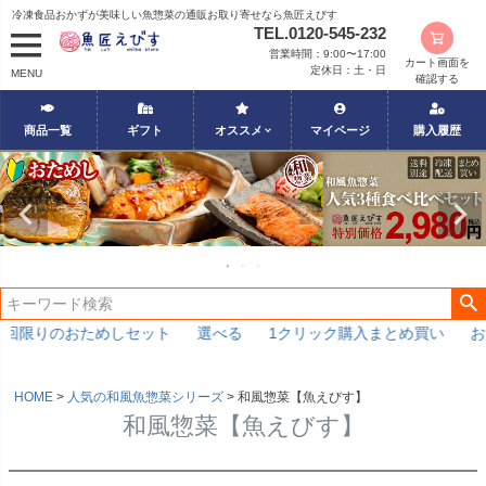
冷凍食品おかずが美味しい魚惣菜の通販お取り寄せなら魚匠えびす
TEL.0120-545-232
営業時間：9:00〜17:00
カート画面を
定休日：土・日
MENU
確認する
商品一覧
ギフト
オススメ
マイページ
購入履歴
限りのおためしセット
選べる
1クリック購入まとめ買い
お世
HOME
人気の和風魚惣菜シリーズ
和風惣菜【魚えびす】
和風惣菜【魚えびす】