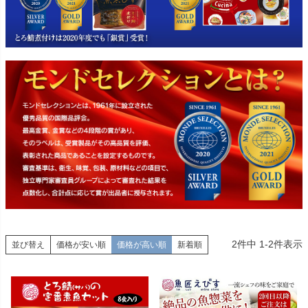
2
件中
1
-
2
件表示
並び替え
価格が安い順
価格が高い順
新着順